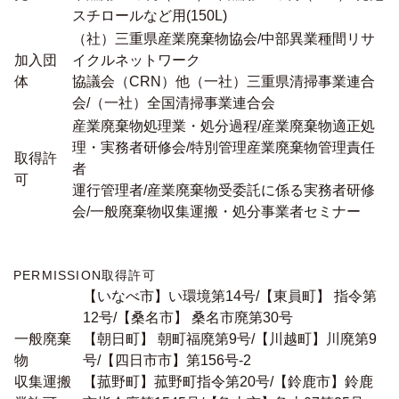
スチロールなど用(150L)
（社）三重県産業廃棄物協会/中部異業種間リサ
加入団
イクルネットワーク
体
協議会（CRN）他（一社）三重県清掃事業連合
会/（一社）全国清掃事業連合会
産業廃棄物処理業・処分過程/産業廃棄物適正処
理・実務者研修会/特別管理産業廃棄物管理責任
取得許
者
可
運行管理者/産業廃棄物受委託に係る実務者研修
会/一般廃棄物収集運搬・処分事業者セミナー
PERMISSION
取得許可
【いなべ市】い環境第14号/【東員町】 指令第
12号/【桑名市】 桑名市廃第30号
一般廃棄
【朝日町】 朝町福廃第9号/【川越町】川廃第9
物
号/【四日市市】第156号-2
収集運搬
【菰野町】菰野町指令第20号/【鈴鹿市】鈴鹿