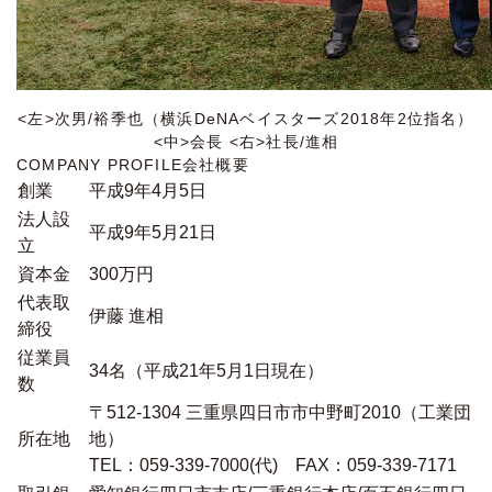
<左>次男/裕季也（横浜DeNAベイスターズ2018年2位指名）
<中>会長 <右>社長/進相
COMPANY PROFILE
会社概要
創業
平成9年4月5日
法人設
平成9年5月21日
立
資本金
300万円
代表取
伊藤 進相
締役
従業員
34名（平成21年5月1日現在）
数
〒512-1304 三重県四日市市中野町2010（工業団
所在地
地）
TEL：059-339-7000(代) FAX：059-339-7171