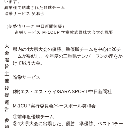
います。
異業種で結成された野球チーム
進栄サービス 笑和会
（伊勢湾リーグ 中日新聞後援）
進栄サービス M-1CUP 学童軟式野球大会
大会概要
大
県内の4大県大会の優勝、準優勝チームを中心に20チ
会
ームが集結し、今年度の三重県ナンバーワンの座をか
趣
けて戦う大会。
旨
主
進栄サービス
催
後
(株)エス・エス・ケイ/SARA SPORT/中日新聞社
援
運
M-1CUP実行委員会/ベースボール笑和会
営
①前年度優勝チーム
参
②4大県大会に出場した、優勝、準優勝、ベスト4チー
加