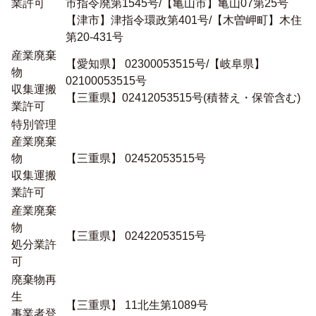
業許可
市指令廃第1545号/【亀山市】亀山07第25号
【津市】津指令環政第401号/【木曽岬町】木住
第20-431号
産業廃棄
【愛知県】 02300053515号/【岐阜県】
物
02100053515号
収集運搬
【三重県】02412053515号(積替え・保管含む)
業許可
特別管理
産業廃棄
物
【三重県】 02452053515号
収集運搬
業許可
産業廃棄
物
【三重県】 02422053515号
処分業許
可
廃棄物再
生
【三重県】 11北生第1089号
事業者登