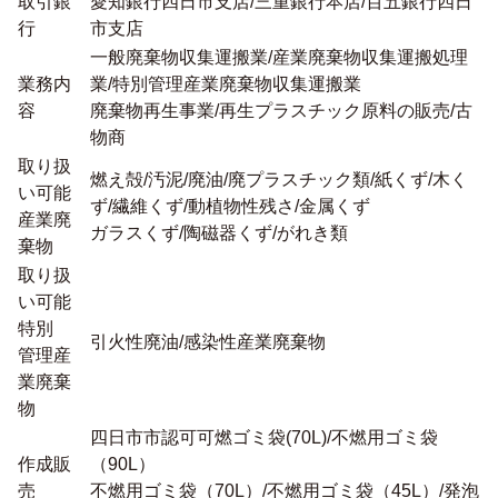
取引銀
愛知銀行四日市支店/三重銀行本店/百五銀行四日
行
市支店
一般廃棄物収集運搬業/産業廃棄物収集運搬処理
業務内
業/特別管理産業廃棄物収集運搬業
容
廃棄物再生事業/再生プラスチック原料の販売/古
物商
取り扱
燃え殻/汚泥/廃油/廃プラスチック類/紙くず/木く
い可能
ず/繊維くず/動植物性残さ/金属くず
産業廃
ガラスくず/陶磁器くず/がれき類
棄物
取り扱
い可能
特別
引火性廃油/感染性産業廃棄物
管理産
業廃棄
物
四日市市認可可燃ゴミ袋(70L)/不燃用ゴミ袋
作成販
（90L）
売
不燃用ゴミ袋（70L）/不燃用ゴミ袋（45L）/発泡