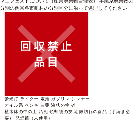
マニフェストについて
（産業廃棄物管理表）
事業系廃棄物の
分別の例
※各市町村の分別区分に沿って処理してください
蛍光灯
ライター
電池
ガソリン
シンナー
オイル系
ペンキ
農薬
液状の物
砂
植木鉢の中の土
汚泥
焼却後の灰
期限切れの食品（手続き必
要）
発煙筒（未使用）