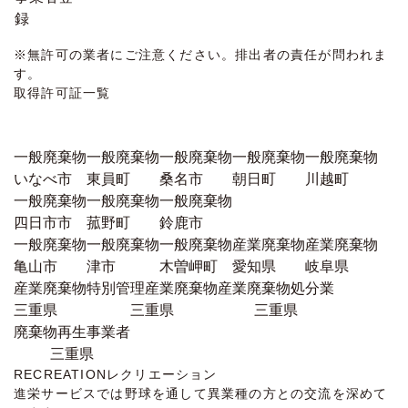
録
※無許可の業者にご注意ください。排出者の責任が問われま
す。
取得許可証一覧
一般廃棄物
一般廃棄物
一般廃棄物
一般廃棄物
一般廃棄物
いなべ市
東員町
桑名市
朝日町
川越町
一般廃棄物
一般廃棄物
一般廃棄物
四日市市
菰野町
鈴鹿市
一般廃棄物
一般廃棄物
一般廃棄物
産業廃棄物
産業廃棄物
亀山市
津市
木曽岬町
愛知県
岐阜県
産業廃棄物
特別管理産業廃棄物
産業廃棄物処分業
三重県
三重県
三重県
廃棄物再生事業者
三重県
RECREATION
レクリエーション
進栄サービスでは野球を通して異業種の方との交流を深めて