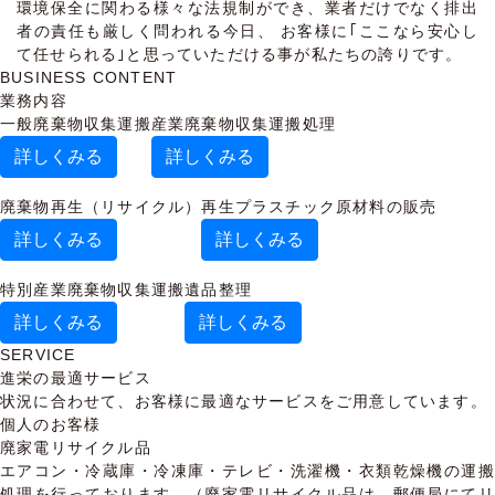
環境保全に関わる様々な法規制ができ、業者だけでなく排出
者の責任も厳しく問われる今日、 お客様に｢ここなら安心し
て任せられる｣と思っていただける事が私たちの誇りです。
BUSINESS CONTENT
業務内容
一般廃棄物
収集運搬
産業廃棄物
収集運搬処理
詳しくみる
詳しくみる
廃棄物再生
（リサイクル）
再生プラスチック原材料の販売
詳しくみる
詳しくみる
特別産業廃棄物
収集運搬
遺品整理
詳しくみる
詳しくみる
SERVICE
進栄の最適サービス
状況に合わせて、お客様に最適なサービスをご用意しています。
個人のお客様
廃家電リサイクル品
エアコン・冷蔵庫・冷凍庫・テレビ・洗濯機・衣類乾燥機の運搬
処理を行っております。（廃家電リサイクル品は、郵便局にてリ